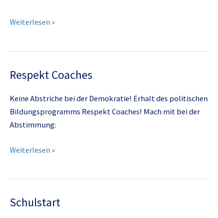
Marmorier-
Weiterlesen »
Technik
DK1
Respekt Coaches
Keine Abstriche bei der Demokratie! Erhalt des politischen
Bildungsprogramms Respekt Coaches! Mach mit bei der
Abstimmung:
Respekt
Weiterlesen »
Coaches
Schulstart