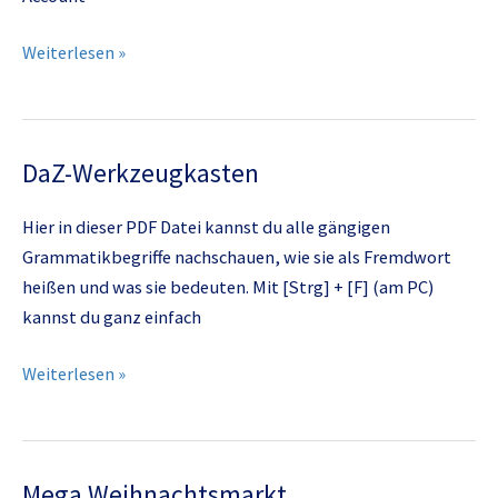
Wir
Weiterlesen »
sind
auf
Instagram
DaZ-Werkzeugkasten
Hier in dieser PDF Datei kannst du alle gängigen
Grammatikbegriffe nachschauen, wie sie als Fremdwort
heißen und was sie bedeuten. Mit [Strg] + [F] (am PC)
kannst du ganz einfach
DaZ-
Weiterlesen »
Werkzeugkasten
Mega Weihnachtsmarkt